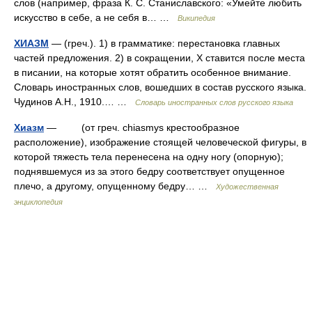
слов (например, фраза К. С. Станиславского: «Умейте любить
искусство в себе, а не себя в… …
Википедия
ХИАЗМ
— (греч.). 1) в грамматике: перестановка главных
частей предложения. 2) в сокращении, Х ставится после места
в писании, на которые хотят обратить особенное внимание.
Словарь иностранных слов, вошедших в состав русского языка.
Чудинов А.Н., 1910.… …
Словарь иностранных слов русского языка
Хиазм
— (от греч. chiasmуs крестообразное
расположение), изображение стоящей человеческой фигуры, в
которой тяжесть тела перенесена на одну ногу (опорную);
поднявшемуся из за этого бедру соответствует опущенное
плечо, а другому, опущенному бедру… …
Художественная
энциклопедия