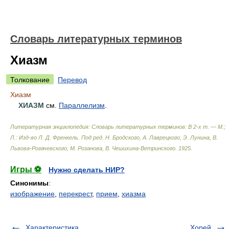
Словарь литературных терминов
Хиазм
Толкование
Перевод
Хиазм
ХИАЗМ
см.
Параллелизм
.
Литературная энциклопедия: Словарь литературных терминов: В 2-х т. — М.;
Л.: Изд-во Л. Д. Френкель
.
Под ред. Н. Бродского, А. Лаврецкого, Э. Лунина, В.
Львова-Рогачевского, М. Розанова, В. Чешихина-Ветринского
.
1925
.
Игры ⚽
Нужно сделать НИР?
Синонимы
:
изображение
,
перекрест
,
прием
,
хиазма
Характеристика
Хорей