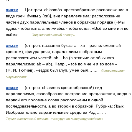
хиазм
— I [от греч. chiasmós крестообразное расположение в
виде греч. буквы χ (хи)], вид параллелизма: расположение
частей двух параллельных членов в обратном порядке («Мы
едим, чтобы жить, а не живём, чтобы есть»; «Всё во мне и я во
всём» … …
Энциклопедический словарь
хиазм
— (от греч. названия буквы c – хи – расположенный
крестом), фигура речи, параллелизм с обратным
расположением частей: ab – ba (в отличие от обычного
параллелизма: ab – ab). Напр., «всё во мне и я во всём»
(Ф. И. Тютчев), «ездок был глуп, умён был… …
Литературная
энциклопедия
хиазм
— (от греч. chiasmos крестообразный) вид
параллелизма, своеобразное построение предложения, когда в
первой его половине слова расположены в одной
последовательности, а во второй в обратной. Рубрика: Язык.
Изобразительно выразительные средства Род:… …
Терминологический словарь-тезаурус по литературоведению